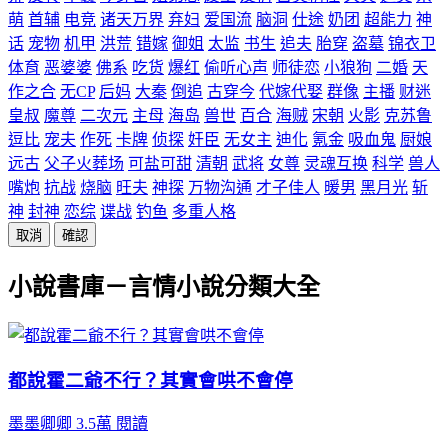
萌
首辅
电竞
诸天万界
弃妇
爱国流
脑洞
仕途
奶团
超能力
神
话
宠物
机甲
洪荒
错嫁
御姐
太监
书生
追夫
胎穿
盗墓
锦衣卫
体育
恶婆婆
佛系
吃货
爆红
偷听心声
师徒恋
小狼狗
二婚
天
作之合
无CP
后妈
大秦
倒追
古穿今
代嫁代娶
群像
主播
财迷
皇叔
魔尊
二次元
主母
海岛
兽世
百合
海贼
宋朝
火影
克苏鲁
逗比
宠夫
作死
卡牌
侦探
奸臣
无女主
迪化
氪金
吸血鬼
厨娘
远古
父子火葬场
可盐可甜
清朝
武将
女尊
灵魂互换
科学
兽人
嘴炮
抗战
烧脑
旺夫
神探
万物沟通
才子佳人
暖男
黑月光
斩
神
封神
恋综
谍战
钓鱼
多重人格
取消
確認
小說書庫－言情小說分類大全
都說霍二爺不行？其實會哄不會停
墨墨卿卿
3.5萬 閱讀