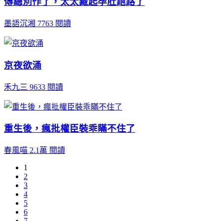
傅總別作了，太太藏起孕肚跑路了
墨語沉湘
7763 閱讀
京夜欲涌
禾九三
9633 閱讀
重生後，瘋批權臣裝乖瞞不住了
春風喵
2.1萬 閱讀
1
2
3
4
5
6
7