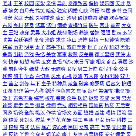
宅斗
王爷
校园
废柴
亲情
异能
发家致富
偏执
娱乐圈
天才
悬
疑
嫡女
白月光
搞笑
暗恋
独宠
闪婚
仙侠
种田
神医
穿书
空间
团宠
家庭
无敌
久别重逢
奇幻
渣男
破镜重圆
赘婿
欢喜冤家
古风
乡村
替身
修真
修仙
病娇
青梅竹马
医生
宫斗
青春
大女
主
王妃
魂穿
灵异
大小姐
战神
职场
养崽
替嫁
强强
励志
玄学
耽美
宫廷侯爵
皇帝
治愈
求生
冰山
恐怖
傲娇
一见钟情
隐婚
将军
历史
明星
太子
高手下山
双向奔赴
世子
异界
科幻
黑化
争霸
出轨
游戏
失忆
美食
军事
救赎
反差萌
家长里短
武侠
未
来
快穿
幻想
痴情
庶女
直播
惊悚
末日
军旅
相亲
商战
毒医
沙
雕
前世今生
绿茶
大叔
无脑爽
女配
男二上位
真假千金
公主
残疾
醋王
学霸
白切黑
风水
心机
反派
万人迷
女扮男装
双男
主
鉴宝
剑修
年下
皇子
特种兵
咸鱼
破案
修罗场
后宫文
护短
江湖
犯罪
第一人称
剑道
情色肉文
星际
丧尸
美强惨
推理
摄
政王
古色古香
综艺
校花
亲密
杀手
医妃
捉鬼
养成
大唐
忠犬
神豪
毒舌
皇后
御兽
律师
竞技
相爱相杀
囤物资
炮灰
无后宫
网游
奶爸
全能
糙汉
作精
官场文
双面
逃婚
基建
戏精
顶流
黑
道
纯爱
死对头
校草
黑莲花
萌宠
特工
明朝
丑女
衍生
科技
三
国
锦鲤
高武
法医
暴君
读心术
民国
女帝
高干
互宠
无限流
逃
荒
反转
丫鬟
今穿古
姐弟恋
废土
友情
古灵精怪
天灾
通灵
呆