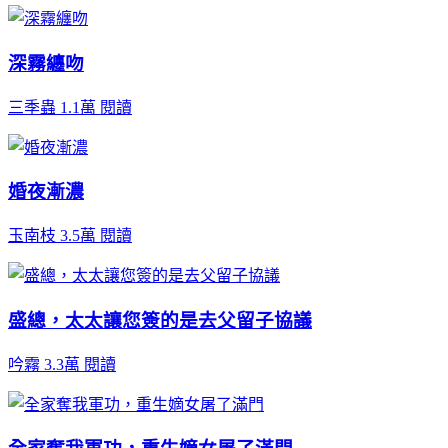
深霧纏吻
三季蟲
1.1萬 閱讀
婚夜漸濃
玉南枝
3.5萬 閱讀
盛總，太太讓您簽的是去父留子協議
吟霧
3.3萬 閱讀