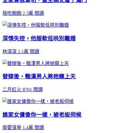
全家奪我軍功，重生嫡女屠了滿門
我吃飽飽
2.3萬 閱讀
深情失控，他服軟低哄別離婚
林深深
2.1萬 閱讀
替嫁後，糙漢男人將她寵上天
二月紅火
8761 閱讀
誰家女傭像你一樣，被老板伺候
南嬰落寧
1.4萬 閱讀