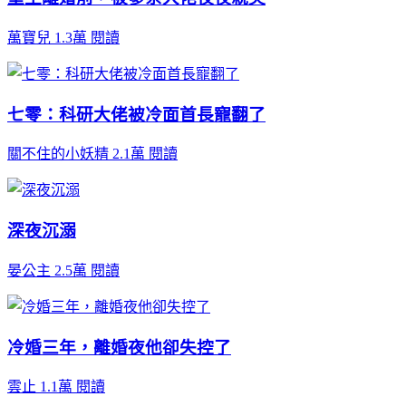
萬寶兒
1.3萬 閱讀
七零：科研大佬被冷面首長寵翻了
關不住的小妖精
2.1萬 閱讀
深夜沉溺
晏公主
2.5萬 閱讀
冷婚三年，離婚夜他卻失控了
雲止
1.1萬 閱讀