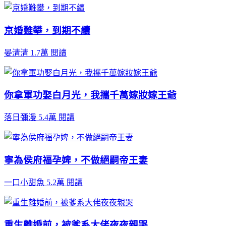
京婚難攀，到期不續
晏清清
1.7萬 閱讀
你拿軍功娶白月光，我攜千萬嫁妝嫁王爺
落日彌漫
5.4萬 閱讀
寧為侯府福孕婢，不做絕嗣帝王妻
一口小甜魚
5.2萬 閱讀
重生離婚前，被爹系大佬夜夜親哭