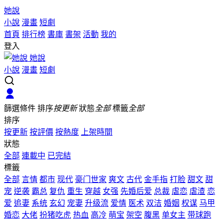
她說
小說
漫畫
短劇
首頁
排行榜
書庫
書架
活動
我的
登入
她說
小說
漫畫
短劇
篩選條件
排序
按更新
狀態
全部
標籤
全部
排序
按更新
按評價
按熱度
上架時間
狀態
全部
連載中
已完結
標籤
全部
言情
都市
现代
豪门世家
爽文
古代
金手指
打脸
甜文
甜
宠
逆袭
霸总
复仇
重生
穿越
女强
先婚后爱
总裁
虐恋
虐渣
恋
爱
追妻
系统
玄幻
宠妻
升级流
爱情
医术
双洁
婚姻
权谋
马甲
婚恋
大佬
扮猪吃虎
热血
高冷
萌宝
架空
腹黑
单女主
带球跑