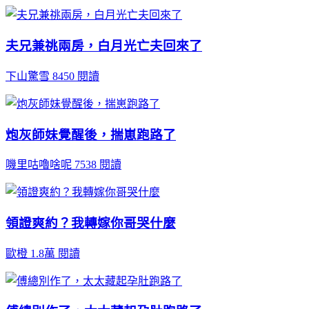
夫兄兼祧兩房，白月光亡夫回來了
下山驚雪
8450 閱讀
炮灰師妹覺醒後，揣崽跑路了
嘰里咕嚕啥呢
7538 閱讀
領證爽約？我轉嫁你哥哭什麼
歐橙
1.8萬 閱讀