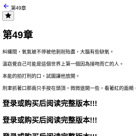
第49章
第49章
糾纏間，氧氣被不停被他剝削殆盡，大腦有些缺氧。
溫窈
覺自己可能是這個世界上第一個因為接吻而亡的
人。
本能的拍打刑的
口，試圖讓他放開
。
刑聿抓著
口那兩只手按在頭頂，
微微退開一些，看著
紅的面頰
登录或购买后阅读完整版本!!!
登录或购买后阅读完整版本!!!